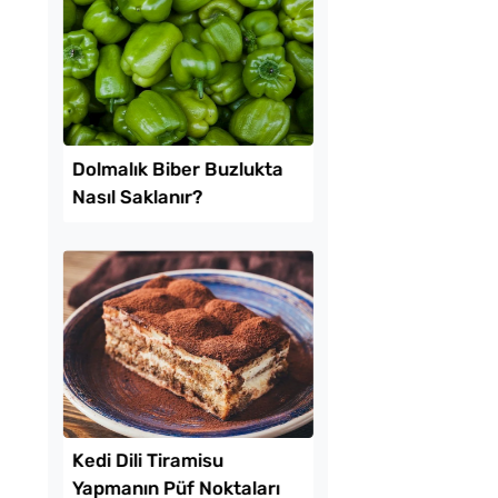
 Gibi Dana Et
Vişne Reçelinin Sır Gi
a Tarifi
Saklanan Püf Noktas
Meğer Buymuş