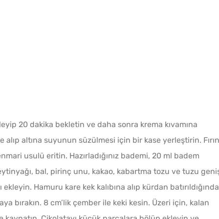
eyip 20 dakika bekletin ve daha sonra krema kıvamına
e alıp altına suyunun süzülmesi için bir kase yerleştirin. Fırın
enmari usulü eritin. Hazırladığınız bademi, 20 ml badem
tinyağı, bal, pirinç unu, kakao, kabartma tozu ve tuzu geni
ayı ekleyin. Hamuru kare kek kalıbına alıp kürdan batırıldığında
a bırakın. 8 cm’lik çember ile keki kesin. Üzeri için, kalan
 kaynatın. Çikolatayı küçük parçalara bölüp ekleyin ve