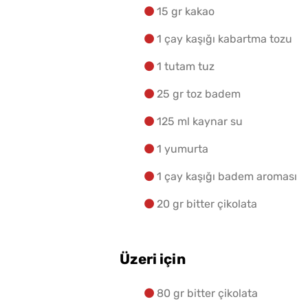
15 gr kakao
1 çay kaşığı kabartma tozu
Dolmalık Biber Buzlukta
1 tutam tuz
Nasıl Saklanır?
25 gr toz badem
125 ml kaynar su
1 yumurta
1 çay kaşığı badem aroması
20 gr bitter çikolata
Üzeri için
Kedi Dili Tiramisu
Yapmanın Püf Noktaları
80 gr bitter çikolata