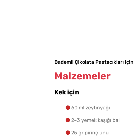
Bademli Çikolata Pastacıkları için
Vişne Reçelinin Sır Gibi
Malzemeler
Saklanan Püf Noktası
Meğer Buymuş
Kek için
60 ml zeytinyağı
2~3 yemek kaşığı bal
25 gr pirinç unu