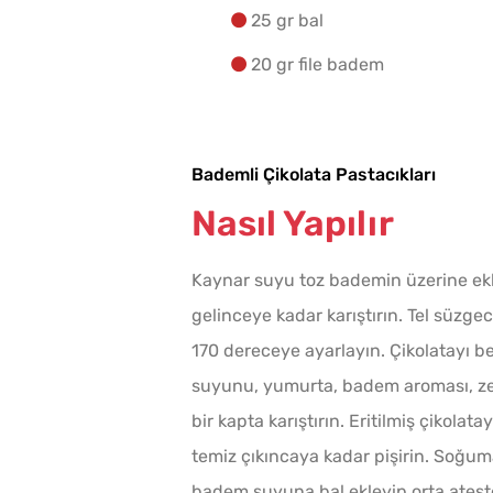
25 gr bal
20 gr file badem
Bademli Çikolata Pastacıkları
Nasıl Yapılır
Kaynar suyu toz bademin üzerine ekl
gelinceye kadar karıştırın. Tel süzgec
170 dereceye ayarlayın. Çikolatayı b
suyunu, yumurta, badem aroması, zey
bir kapta karıştırın. Eritilmiş çikolat
temiz çıkıncaya kadar pişirin. Soğumay
badem suyuna bal ekleyip orta ateşte