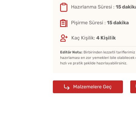
Hazırlanma Süresi :
15 dakik
Pişirme Süresi :
15 dakika
Kaç Kişilik:
4 Kişilik
Editör Notu:
Birbirinden lezzetli tariflerimi
hazırlaması en zor yemekleri bile olabilecek 
hızlı ve pratik şekilde hazırlayabilirsiniz.
Malzemelere Geç
Puf Puf Kabaran Hamur
Kızartmasının Sırrı Lim
Suyunda Gizli