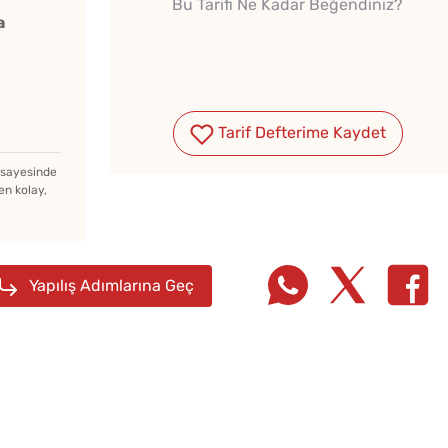
Bu Tarifi Ne Kadar Beğendiniz?
a
Tarif Defterime Kaydet
z sayesinde
en kolay,
Yapılış Adımlarına Geç
1 Şişe Maden Suyuyla
1 Çay
on
Kabaran Hamur Tarifi
Ölçülü