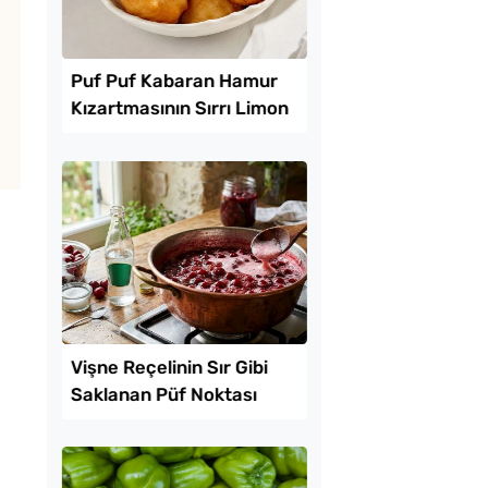
Lezzet Trendleri
 Bardağı Yağla Tam
Puf Puf Kabaran Ha
 Kek Tarifi
Kızartmasının Sırrı L
Suyunda Gizli