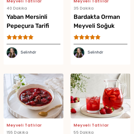
Meyveli Tatlılar
Meyveli Tatlılar
40 Dakika
35 Dakika
Yaban Mersinli
Bardakta Orman
Pepeçura Tarifi
Meyveli Soğuk
Cheesecake Tarifi
Selinhdr
Selinhdr
Yor
Meyveli Tatlılar
Meyveli Tatlılar
155 Dakika
55 Dakika