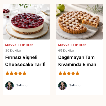
Meyveli Tatlılar
Meyveli Tatlılar
30 Dakika
65 Dakika
Fırınsız Vişneli
Dağılmayan Tam
Cheesecake Tarifi
Kıvamında Elmalı
Turta Tarifi
Selinhdr
Selinhdr