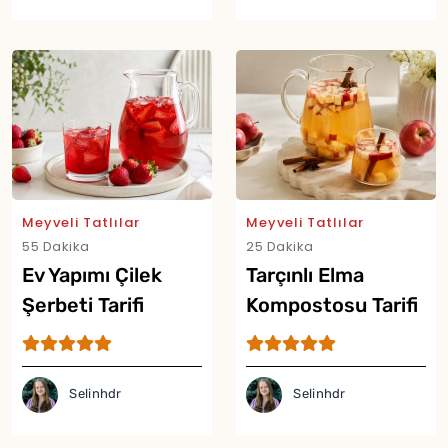
Yor
Meyveli Tatlılar
Meyveli Tatlılar
55 Dakika
25 Dakika
Ev Yapımı Çilek
Tarçınlı Elma
Şerbeti Tarifi
Kompostosu Tarifi
Selinhdr
Selinhdr