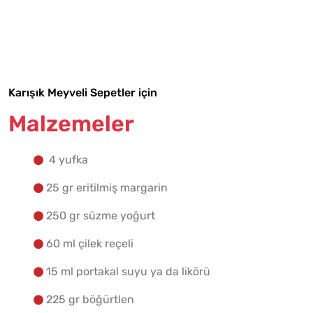
Malzemelere Geç
Yapılış Adımlarına Geç
Karışık Meyveli Sepetler için
Malzemeler
4 yufka
25 gr eritilmiş margarin
250 gr süzme yoğurt
60 ml çilek reçeli
15 ml portakal suyu ya da likörü
225 gr böğürtlen