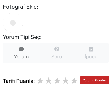
Fotograf Ekle:
Yorum Tipi Seç:
Yorum
Soru
İpucu
★★★★★
★
★
Tarifi Puanla:
★
★
★
★
★
★