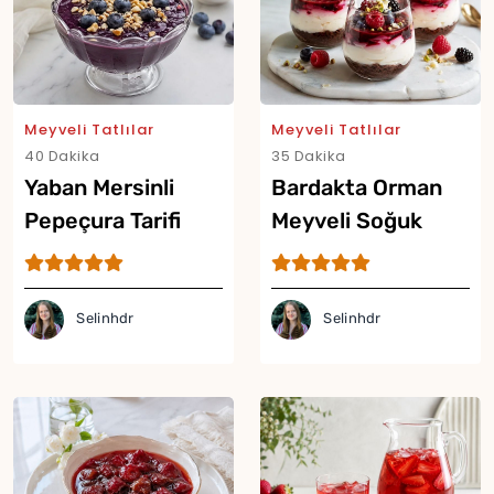
Meyveli Tatlılar
Meyveli Tatlılar
40 Dakika
35 Dakika
Yaban Mersinli
Bardakta Orman
Pepeçura Tarifi
Meyveli Soğuk
Cheesecake Tarifi
Selinhdr
Selinhdr
Yor