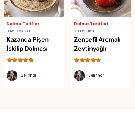
Dolma Tarifleri
Dolma Tarifleri
345 Dakika
70 Dakika
Kazanda Pişen
Zencefil Aromalı
İskilip Dolması
Zeytinyağlı
Tarifi
Domates Dolması
Tarifi
Selinhdr
Selinhdr
Yor