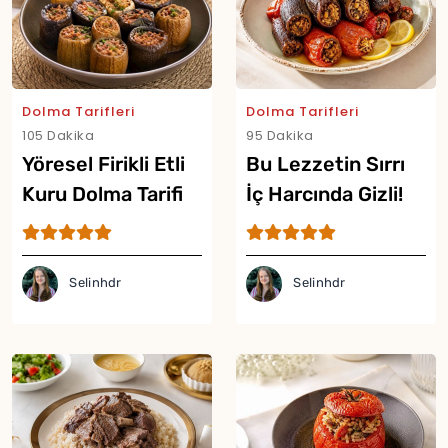
Dolma Tarifleri
Dolma Tarifleri
105 Dakika
95 Dakika
Yöresel Firikli Etli
Bu Lezzetin Sırrı
Kuru Dolma Tarifi
İç Harcında Gizli!
Fıstıklı Zeytinyağlı
Kuru Dolma Tarifi
Selinhdr
Selinhdr