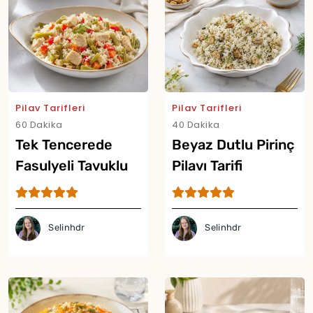
Yor
Pilav Tarifleri
Pilav Tarifleri
60 Dakika
40 Dakika
Tek Tencerede
Beyaz Dutlu Pirinç
Fasulyeli Tavuklu
Pilavı Tarifi
Pilav Tarifi
Selinhdr
Selinhdr