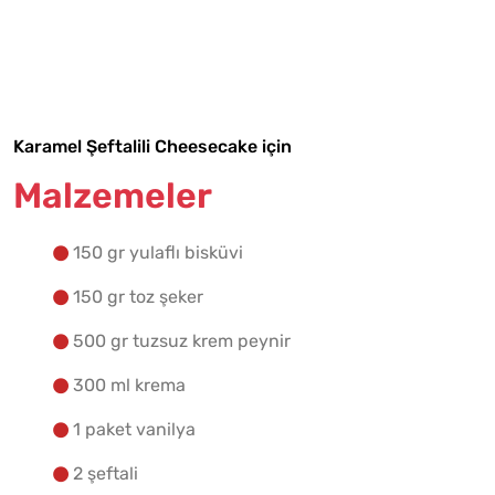
Malzemelere Geç
Yapılış Adımlarına Geç
Karamel Şeftalili Cheesecake için
Malzemeler
150 gr yulaflı bisküvi
150 gr toz şeker
500 gr tuzsuz krem peynir
300 ml krema
1 paket vanilya
2 şeftali