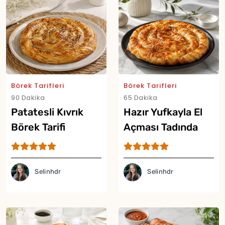
Yor
Börek Tarifleri
Börek Tarifleri
90 Dakika
65 Dakika
Patatesli Kıvrık
Hazır Yufkayla El
Börek Tarifi
Açması Tadında
Çıtır Börek Tarifi
Selinhdr
Selinhdr