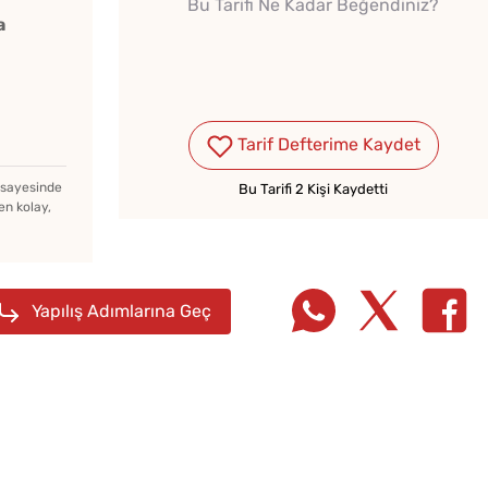
Bu Tarifi Ne Kadar Beğendiniz?
a
Tarif Defterime Kaydet
Bayat Ekmeği Saniyeler
İçinde Taze Hale Getiren
z sayesinde
Bu Tarifi 2 Kişi Kaydetti
en kolay,
Yöntem
Tarhana Hamuru Kaç Gün
Mayalandırılır?
Yapılış Adımlarına Geç
Tavada
Ev Yapımı Domates Sosu
Gözlem
Kaç Yıl Dayanır?