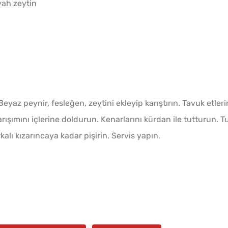
yah zeytin
Tel Te
Katmer
eyaz peynir, fesleğen, zeytini ekleyip karıştırın. Tavuk etleri
rışımını içlerine doldurun. Kenarlarını kürdan ile tutturun. T
kalı kızarıncaya kadar pişirin. Servis yapın.
10 Da
Poğaça