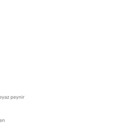
Evde Elma Sirkesi
Yapmanın 4 Püf Noktası
Soğuk
Lezzet
Tarifi
eyaz peynir
ğen