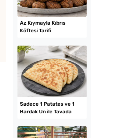
Lezzet Trendleri
 Kolay Patatesli
Az Kıymayla Kıbrıs
e Tarifi
Köftesi Tarifi