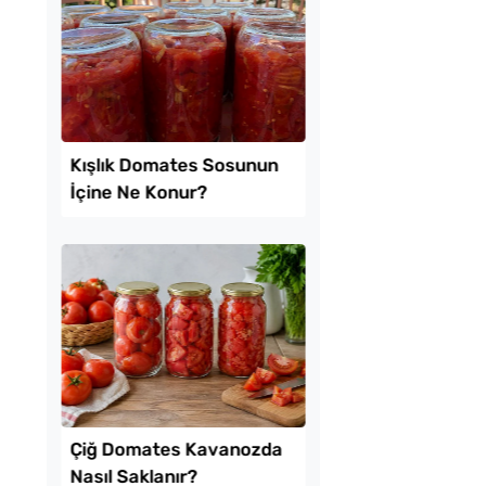
 Baklava
Sadece 1 Patates ve
inde Borcam Tatlısı
Bardak Un ile Tavada
Gözleme Tarifi