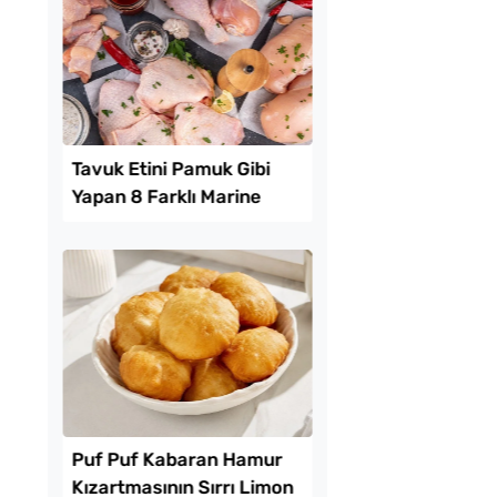
ız 4 Malzemeli
Van Çöreği Tarifi
 Pasta Tarifi