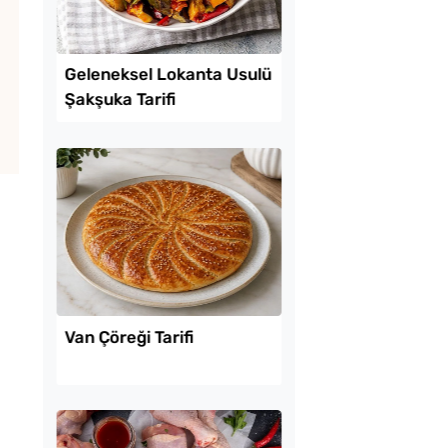
Lezzet Trendleri
lamayan Mayasız
Geleneksel Lokanta 
lu Poğaça Tarifi
Şakşuka Tarifi