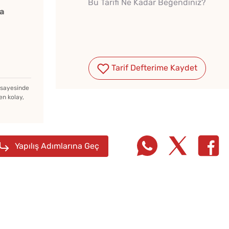
Bu Tarifi Ne Kadar Beğendiniz?
a
Tarif Defterime Kaydet
Vişne Reçelinin Sır Gibi
Saklanan Püf Noktası
z sayesinde
en kolay,
Meğer Buymuş
Dolmalık Biber Buzlukta
Nasıl Saklanır?
Yapılış Adımlarına Geç
Bayat
Haşlanmış Yumurtayı Tek
Dereot
Hamlede Soymanın Basit
Hilesi