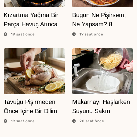
Kızartma Yağına Bir
Bugün Ne Pişirsem,
Parça Havuç Atınca
Ne Yapsam? 8
Ne Olur?
Ağustos 2026
19 saat önce
19 saat önce
Tavuğu Pişirmeden
Makarnayı Haşlarken
Önce İçine Bir Dilim
Suyunu Sakın
Limon Atarsanız Ne
Dökmeyin
19 saat önce
20 saat önce
Olur?