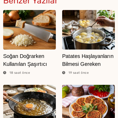
Benzer Yazılar
Soğan Doğrarken
Patates Haşlayanların
Kullanılan Şaşırtıcı
Bilmesi Gereken
Ekmek Tekniği
Şeker Hilesi
18 saat önce
19 saat önce