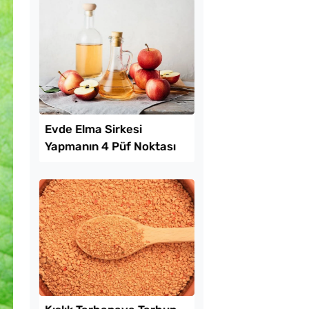
Tavada Kolay Patates
Gözleme Tarifi
 Ekmeği Saniyeler
 Taze Hale Getiren
em