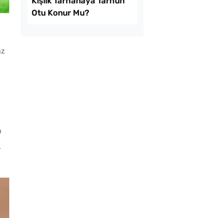
az
lma Sirkesi
nın 4 Püf Noktası
a
.
 Tarhanaya Tarhun