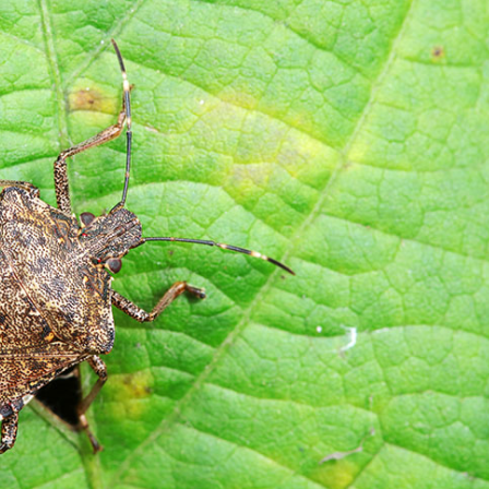
Tel Tel Ayrılan Tavada
Bayat
sı
Katmer Tarifi
İçinde
Yönt