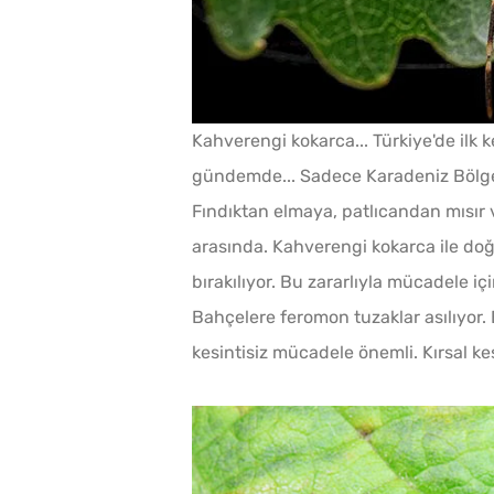
Kahverengi kokarca... Türkiye'de ilk k
gündemde... Sadece Karadeniz Bölgesi
ı Domates Sosu
Fındıktan elmaya, patlıcandan mısır 
ayanır?
arasında. Kahverengi kokarca ile doğ
bırakılıyor. Bu zararlıyla mücadele iç
Bahçelere feromon tuzaklar asılıyor. 
meği Saniyeler
kesintisiz mücadele önemli. Kırsal kes
ze Hale Getiren
10 Dakikaya Sendeyim
a Sirkesi
Poğaçası Tarifi
 4 Püf Noktası