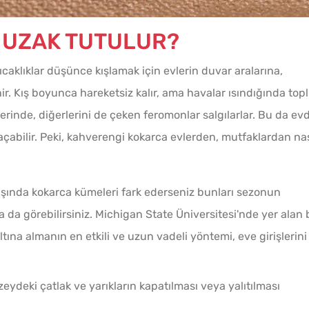
 UZAK TUTULUR?
aklıklar düşünce kışlamak için evlerin duvar aralarına,
nir. Kış boyunca hareketsiz kalır, ama havalar ısındığında top
iklerinde, diğerlerini de çeken feromonlar salgılarlar. Bu da ev
açabilir. Peki, kahverengi kokarca evlerden, mutfaklardan nas
dışında kokarca kümeleri fark ederseniz bunları sezonun
da görebilirsiniz. Michigan State Üniversitesi'nde yer alan 
tına almanın en etkili ve uzun vadeli yöntemi, eve girişlerini
eydeki çatlak ve yarıkların kapatılması veya yalıtılması