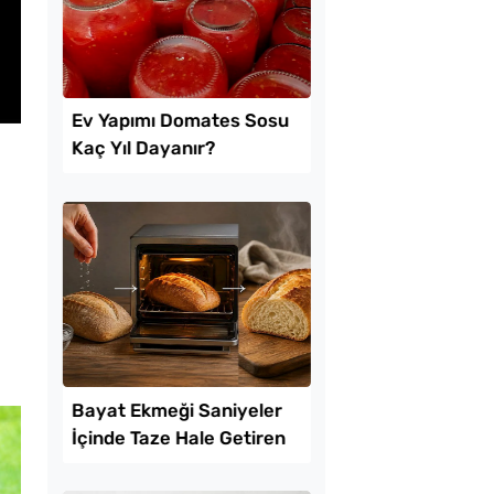
Lezzet Trendleri
10 Dakikaya Sendey
Poğaçası Tarifi
Soğuk Baklava
Lezzetinde Borcam Ta
Tarifi
pımı Domates Sosu
Az Kıymayla Kıbrıs
l Dayanır?
Köftesi Tarifi