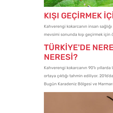
KIŞI GEÇİRMEK İ
Kahverengi kokarcanın insan sağlığı 
Az Kıymayla Kıbrıs
mevsimi sonunda kışı geçirmek için öze
Köftesi Tarifi
TÜRKİYE'DE NER
NERESİ?
Kahverengi kokarcanın 90'lı yıllard
ortaya çıktığı tahmin ediliyor. 2016'd
Bugün Karadeniz Bölgesi ve Marmara 
Tavada Kolay Patatesli