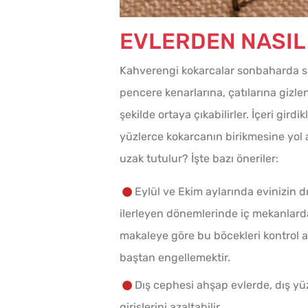
EVLERDEN NASIL
Kahverengi kokarcalar sonbaharda sıc
pencere kenarlarına, çatılarına gizle
şekilde ortaya çıkabilirler. İçeri gird
yüzlerce kokarcanın birikmesine yol 
uzak tutulur? İşte bazı öneriler:
Eylül ve Ekim aylarında evinizin 
ilerleyen dönemlerinde iç mekanlarda 
makaleye göre bu böcekleri kontrol al
baştan engellemektir.
Dış cephesi ahşap evlerde, dış yüz
girişlerini azaltabilir.