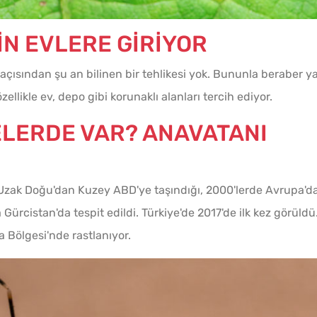
ÇİN EVLERE GİRİYOR
açısından şu an bilinen bir tehlikesi yok. Bununla beraber y
Kışlık Domates Sosunun
Evde E
llikle ev, depo gibi korunaklı alanları tercih ediyor.
İçine Ne Konur?
Yapma
ELERDE VAR? ANAVATANI
a Uzak Doğu'dan Kuzey ABD'ye taşındığı, 2000'lerde Avrupa'd
a Gürcistan'da tespit edildi. Türkiye'de 2017'de ilk kez görüldü
Bölgesi'nde rastlanıyor.
Çiğ Domates Kavanozda
Kışlık