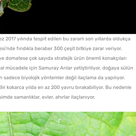
ez 2017 yılında tespit edilen bu zararlı son yıllarda oldukça
'nde fındıkla beraber 300 çeşit bitkiye zarar veriyor.
ve domatese çok sayıda stratejik ürün önemli konakçıları
al mücadele için Samuray Arılar yetiştiriliyor, doğaya sülün
in sadece biyolojik yöntemler değil ilaçlama da yapılıyor.
Bir kokarca yılda en az 200 yavru bırakabiliyor. Bu nedenle
imde samanlıklar, evler, ahırlar ilaçlanıyor.
Sadece 1 Patates ve 1
Ev Ya
Bardak Un ile Tavada
Kaç Yı
Gözleme Tarifi