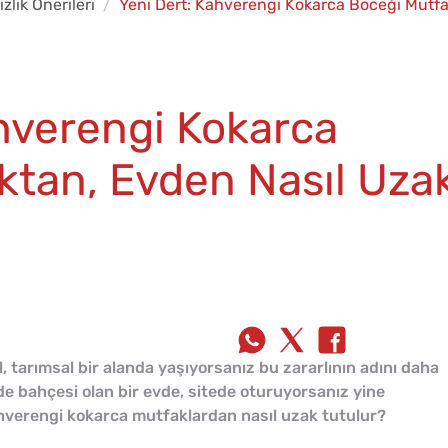
zlik Önerileri
Yeni Dert: Kahverengi Kokarca Böceği Mutfa
ahverengi Kokarca
ktan, Evden Nasıl Uza
l, tarımsal bir alanda yaşıyorsanız bu zararlının adını daha
de bahçesi olan bir evde, sitede oturuyorsanız yine
kahverengi kokarca mutfaklardan nasıl uzak tutulur?