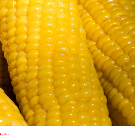
Tek H
Hamur 
Evde 