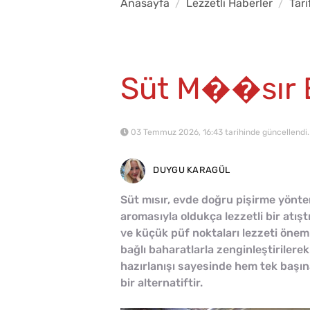
Anasayfa
Lezzetli Haberler
Tari
Süt M��sır Ev
03 Temmuz 2026, 16:43 tarihinde güncellendi.
DUYGU KARAGÜL
Süt mısır, evde doğru pişirme yönt
aromasıyla oldukça lezzetli bir atışt
ve küçük püf noktaları lezzeti öneml
bağlı baharatlarla zenginleştirilere
hazırlanışı sayesinde hem tek başına
bir alternatiftir.