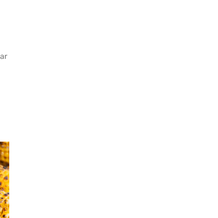
ı Pide Tarifi
Nasıl Saklanır?
lar
tılık Pratik
Kışlık Domates Sosu
a Tarifi
İçine Ne Konur?