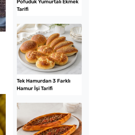
Lezzet Trendleri
uk Yumurtalı Ekmek
Borcamda Muzlu Pas
Tarifi