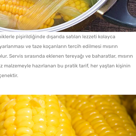
Tarhana Hamuru Kaç Gün
Mayalandırılır?
klerle pişirildiğinde dışarıda satılan lezzeti kolayca
ayarlanması ve taze koçanların tercih edilmesi mısırın
Ev Yapımı Domates Sosu
ur. Servis sırasında eklenen tereyağı ve baharatlar, mısırın
Kaç Yıl Dayanır?
z malzemeyle hazırlanan bu pratik tarif, her yaştan kişinin
çenektir.
Pofud
Evde Elma Sirkesi
Tarifi
Yapmanın 4 Püf Noktası
Menemenlik Domates Kaç
Dakika Kaynatılır?