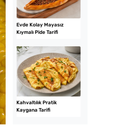
amurdan 3 Farklı
Yağ Çekmeyen Çıtır
İşi Tarifi
Patlıcan Kızartması T
Kolay Mayasız
Çiğ Domates Kavano