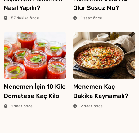
Nasıl Yapılır?
Olur Susuz Mu?
57 dakika önce
1 saat önce
Menemen İçin 10 Kilo
Menemen Kaç
Domatese Kaç Kilo
Dakika Kaynamalı?
Biber Konulur?
1 saat önce
2 saat önce