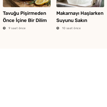
Tavuğu Pişirmeden
Makarnayı Haşlarken
Önce İçine Bir Dilim
Suyunu Sakın
Limon Atarsanız Ne
Dökmeyin
9 saat önce
10 saat önce
Olur?