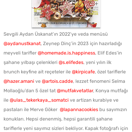
Sevgili Aydan Üskanat’ın 2022’ye veda menüsü
@aydanustkanat
, Zeynep Dinç’in 2023 için hazırladığı
meyveli tarifler
@homemade.is.happiness
, Elif Edes’in
şahane yılbaşı çelenkleri
@s.elifedes
, yeni yılın ilk
brunch keyfine ait reçeteler ile
@kirpicafe
, özel tariflerle
@hazer.amani
ve
@artois.cadde
, lezzet fenomeni Selma
Mollaoğlu’dan 5 özel tat
@mutfakvetatlar
, Konya mutfağı
ile
@ulas_tekerkaya_somatci
ve artizan kurabiye ve
pastaları ile Merve Göker
@lapannacookies
bu sayımızın
konukları. Hepsi denenmiş, hepsi garantili şahane
tariflerle yeni sayımız sizleri bekliyor. Kapak fotoğrafı için