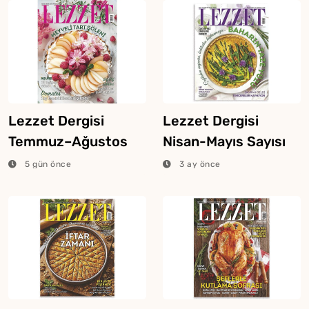
Lezzet Dergisi
Lezzet Dergisi
Temmuz–Ağustos
Nisan-Mayıs Sayısı
Sayısı Raflarda!
Çıktı!
5 gün önce
3 ay önce