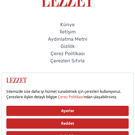
Künye
İletişim
Aydınlatma Metni
Gizlilik
Çerez Politikası
Çerezleri Sıfırla
Gön
© 2026 Lezzet Online. Tüm hakları saklıdır.