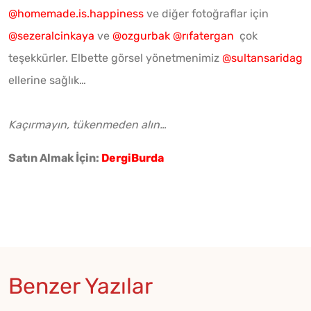
@homemade.is.happiness
ve diğer fotoğraflar için
@sezeralcinkaya
ve
@ozgurbak
@rıfatergan
çok
teşekkürler. Elbette görsel yönetmenimiz
@sultansaridag
ellerine sağlık…
Kaçırmayın, tükenmeden alın…
Satın Almak İçin:
DergiBurda
Benzer Yazılar