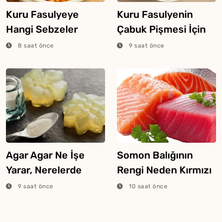
Kuru Fasulyeye
Kuru Fasulyenin
Hangi Sebzeler
Çabuk Pişmesi İçin
Konur?
Püf Noktaları
8 saat önce
9 saat önce
Agar Agar Ne İşe
Somon Balığının
Yarar, Nerelerde
Rengi Neden Kırmızı
Kullanılır?
Veya Pembe Olur?
9 saat önce
10 saat önce