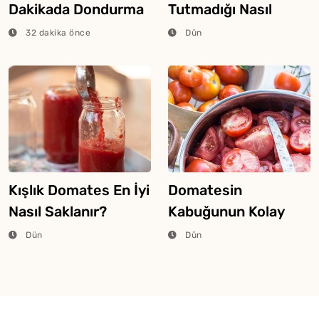
Dakikada Dondurma
Tutmadığı Nasıl
Yapmanın Püf
Anlaşılır?
32 dakika önce
Dün
Noktası
Kışlık Domates En İyi
Domatesin
Nasıl Saklanır?
Kabuğunun Kolay
Soyulması İçin Ne
Dün
Dün
Yapmalı?