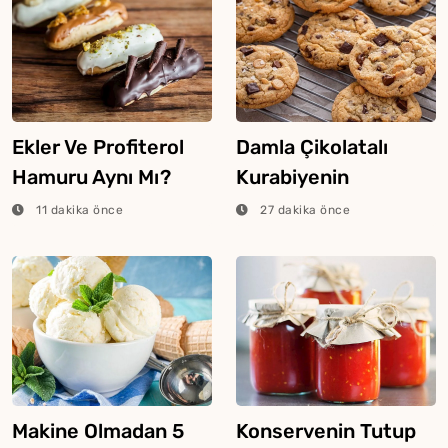
Ekler Ve Profiterol
Damla Çikolatalı
Hamuru Aynı Mı?
Kurabiyenin
Lezzetini Artıran
11 dakika önce
27 dakika önce
Malzeme Buymuş
Makine Olmadan 5
Konservenin Tutup