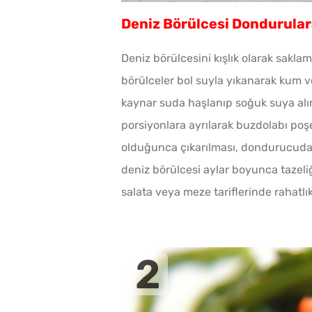
Deniz Börülcesi Dondurular
Deniz börülcesini kışlık olarak sakla
börülceler bol suyla yıkanarak kum v
kaynar suda haşlanıp soğuk suya alın
porsiyonlara ayrılarak buzdolabı poş
olduğunca çıkarılması, dondurucuda k
deniz börülcesi aylar boyunca tazeli
salata veya meze tariflerinde rahatlıkl