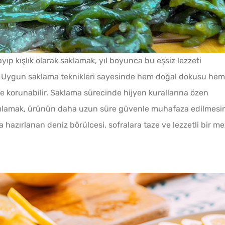
Bayat Ekmeği Saniyeler
İçinde Taze Hale Getiren
Yöntem
ıp kışlık olarak saklamak, yıl boyunca bu eşsiz lezzeti
ir. Uygun saklama teknikleri sayesinde hem doğal dokusu hem
Tarhana Hamuru Kaç Gün
e korunabilir. Saklama sürecinde hijyen kurallarına özen
Mayalandırılır?
ulamak, ürünün daha uzun süre güvenle muhafaza edilmesin
hazırlanan deniz börülcesi, sofralara taze ve lezzetli bir m
Soğuk
Ev Yapımı Domates Sosu
Lezzet
Kaç Yıl Dayanır?
Tarifi
Evde Elma Sirkesi
Yapmanın 4 Püf Noktası