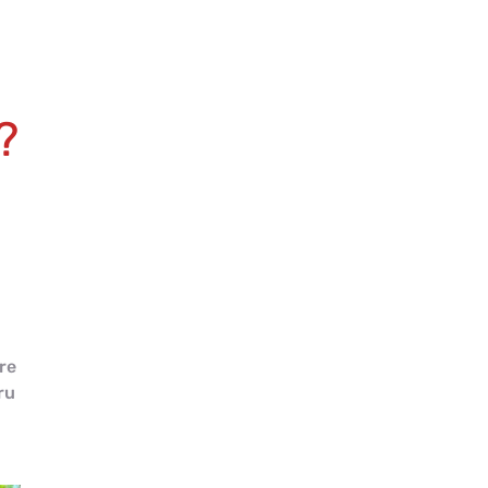
?
re
ru