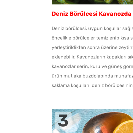
Deniz Börülcesi Kavanozda K
Deniz börülcesi, uygun koşullar sağ
öncelikle börülceler temizlenip kısa 
yerleştirildikten sonra üzerine zeyti
eklenebilir. Kavanozların kapakları s
kavanozlar serin, kuru ve güneş gör
ürün mutlaka buzdolabında muhafaza 
saklama koşulları, deniz börülcesini