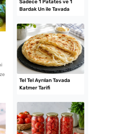
Lezzet Trendleri
i
eze
 Baklava
Sadece 1 Patates ve
inde Borcam Tatlısı
Bardak Un ile Tavada
Gözleme Tarifi