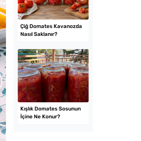
kikaya Sendeyim
Tel Tel Ayrılan Tavad
sı Tarifi
Katmer Tarifi
 Kolay Patatesli
Çiğ Domates Kavano